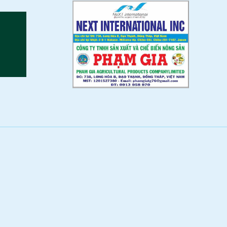
麺類
ンスタント麵類
燥麺類