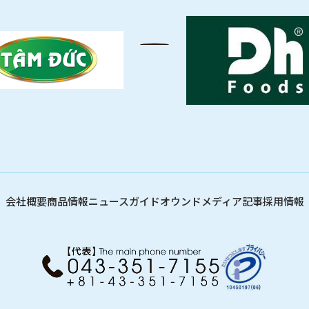
飲料
清涼飲料水
イ
豆乳
乾
酒類
会社概要
商品情報
ニュース
ガイド
オウンドメディア記事
採用情報