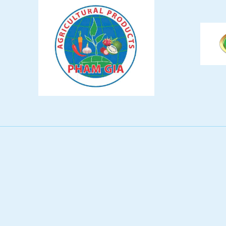
食材
漬物
竹の子
菓子類