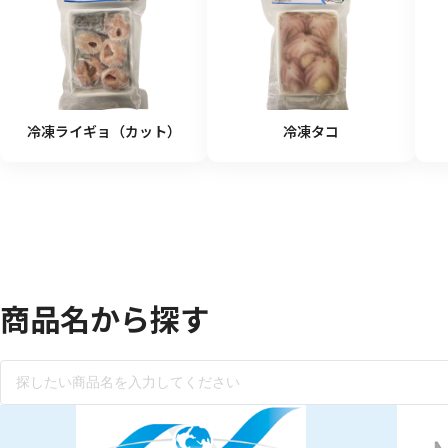
食材
漬物
竹の子
菓子類
冷凍ライギョ（カット）
冷凍タコ
商品名から探す