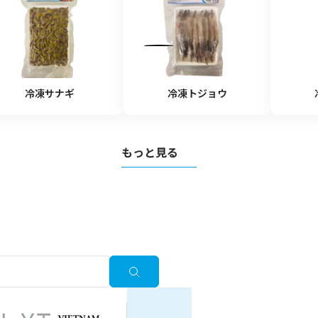
飲料
清涼飲料水
イ
豆乳
乾
酒類
冷凍サナギ
冷凍トジョウ
もっと見る