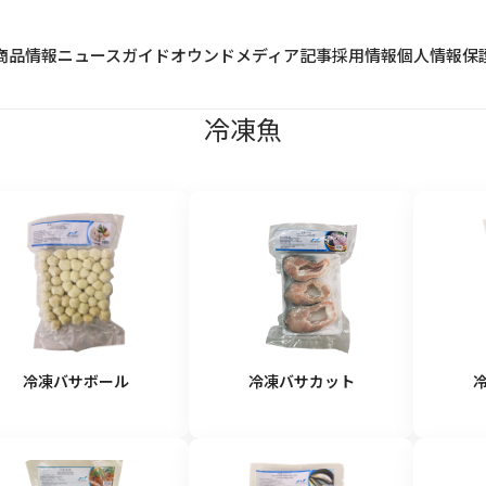
商品情報
ニュース
ガイド
オウンドメディア記事
採用情報
個人情報保
冷凍魚
冷蔵食品
水産加工品
野菜・果物類
冷凍バサボール
冷凍バサカット