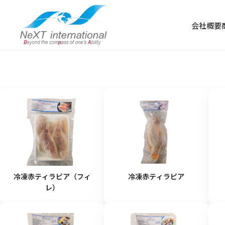
会社概要
冷凍食品
冷凍肉
冷凍野菜・果物
冷凍赤ティラピア（フィ
冷凍赤ティラピア
冷凍魚
レ）