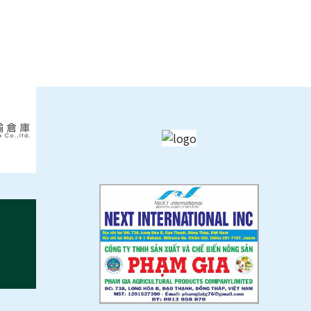
麺類
ンスタント麵類
燥麺類