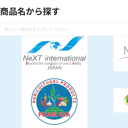
食材
商品名から探す
漬物
竹の子
菓子類