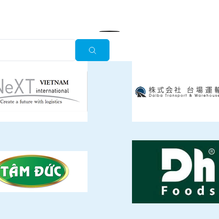
飲料
清涼飲料水
イ
豆乳
乾
酒類