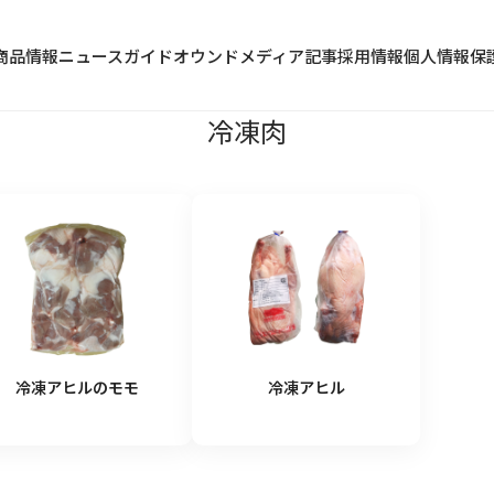
商品情報
ニュース
ガイド
オウンドメディア記事
採用情報
個人情報保
冷凍肉
冷蔵食品
水産加工品
野菜・果物類
冷凍アヒルのモモ
冷凍アヒル