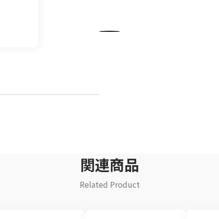
飲料
清涼飲料水
イ
豆乳
乾
酒類
関連商品
Related Product