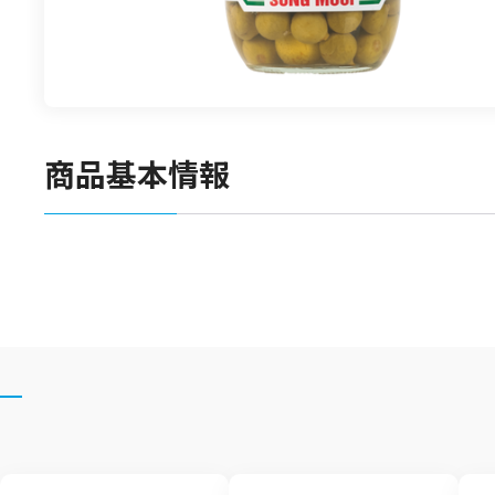
食材
漬物
竹の子
菓子類
商品基本情報