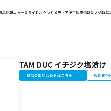
商品情報
ニュース
ガイド
オウンドメディア記事
採用情報
個人情報保
TAM DUC イチジク塩漬け
冷蔵食品
水産加工品
商品の問い合わせはこちら
販促用P
野菜・果物類