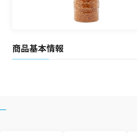
食材
漬物
竹の子
菓子類
商品基本情報