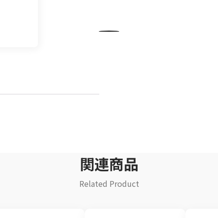
飲料
清涼飲料水
イ
豆乳
乾
酒類
関連商品
Related Product