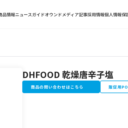
商品情報
ニュース
ガイド
オウンドメディア記事
採用情報
個人情報保
DHFOOD 乾燥唐辛子塩
冷蔵食品
水産加工品
商品の問い合わせはこちら
販促用P
野菜・果物類