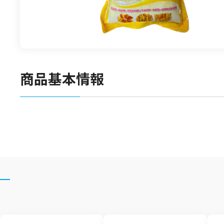
食材
漬物
竹の子
菓子類
商品基本情報