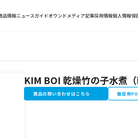
商品情報
ニュース
ガイド
オウンドメディア記事
採用情報
個人情報保
KIM BOI 乾燥竹の子水煮
冷蔵食品
水産加工品
商品の問い合わせはこちら
販促用P
野菜・果物類