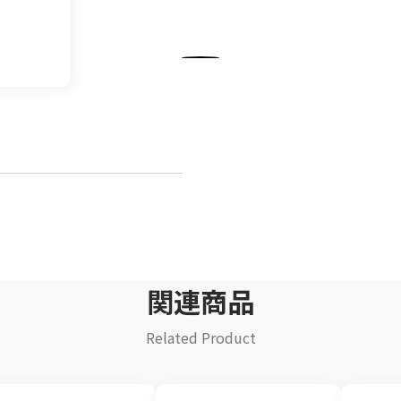
飲料
清涼飲料水
イ
豆乳
乾
酒類
関連商品
Related Product