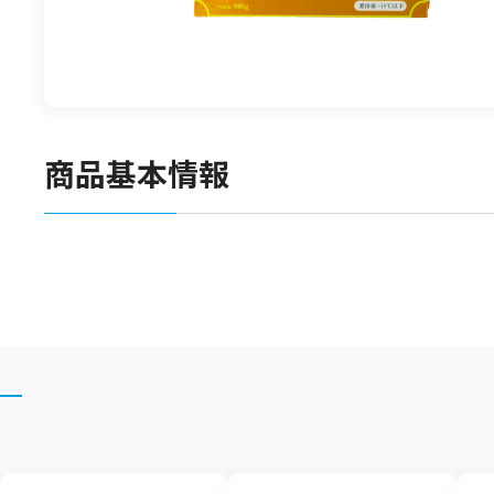
食材
漬物
竹の子
菓子類
商品基本情報