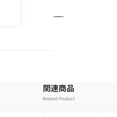
飲料
清涼飲料水
イ
豆乳
乾
酒類
関連商品
Related Product