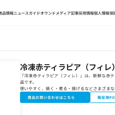
商品情報
ニュース
ガイド
オウンドメディア記事
採用情報
個人情報保
冷凍赤ティラピア（フィレ
冷蔵食品
「冷凍赤ティラピア（フィレ）」は、新鮮な赤テ
水産加工品
品です。
野菜・果物類
使いやすく、焼く・煮る・揚げるなどさまざまな
商品の問い合わせはこちら
販促用P