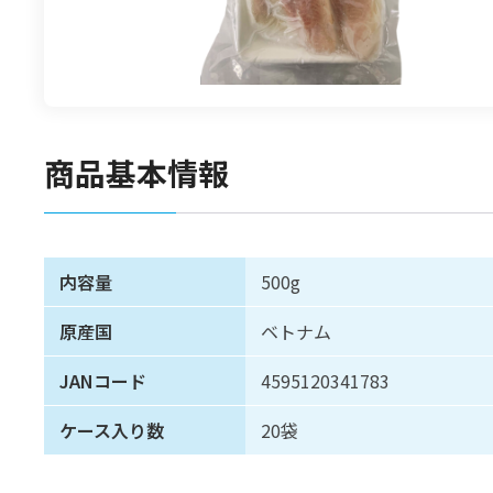
食材
漬物
竹の子
菓子類
商品基本情報
内容量
500g
原産国
ベトナム
JANコード
4595120341783
ケース入り数
20袋