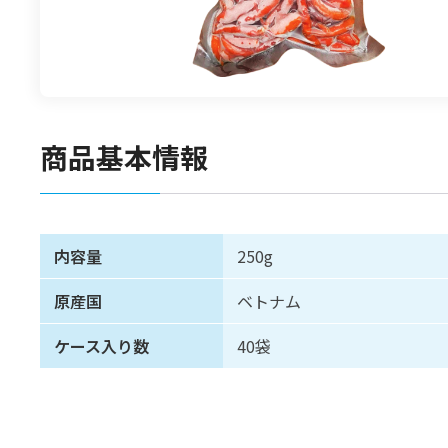
食材
漬物
竹の子
菓子類
商品基本情報
内容量
250g
原産国
ベトナム
ケース入り数
40袋