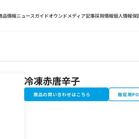
商品情報
ニュース
ガイド
オウンドメディア記事
採用情報
個人情報保
冷凍赤唐辛子
冷蔵食品
水産加工品
商品の問い合わせはこちら
販促用P
野菜・果物類