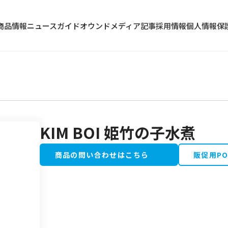
商品情報
ニュース
ガイド
オウンドメディア記事
採用情報
個人情報保
KIM BOI 姫竹の子水煮
冷蔵食品
水産加工品
商品の問い合わせはこちら
販促用P
野菜・果物類