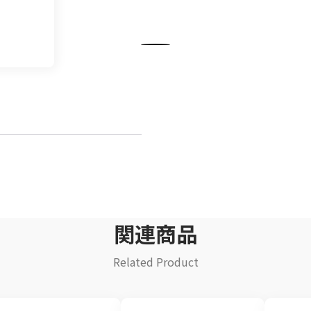
飲料
清涼飲料水
イ
豆乳
乾
酒類
関連商品
Related Product