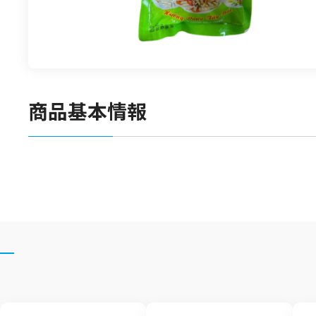
食材
漬物
竹の子
菓子類
商品基本情報