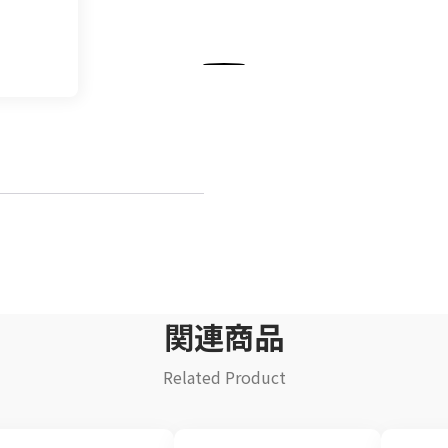
飲料
清涼飲料水
イ
豆乳
乾
酒類
関連商品
Related Product