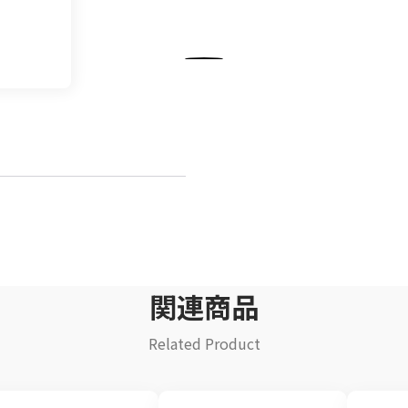
飲料
清涼飲料水
イ
豆乳
乾
酒類
関連商品
Related Product