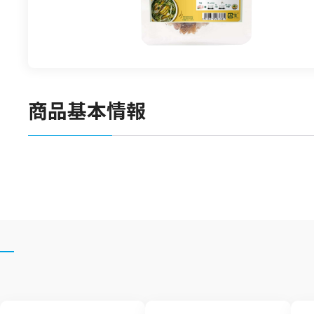
食材
漬物
竹の子
菓子類
商品基本情報