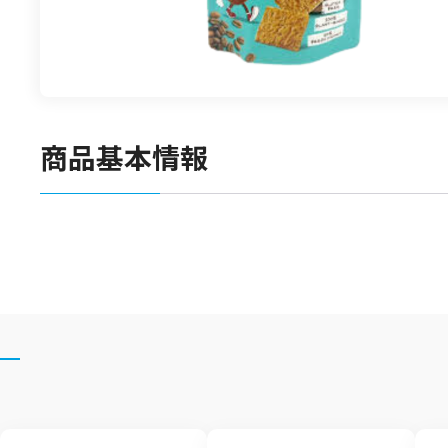
食材
漬物
竹の子
菓子類
商品基本情報