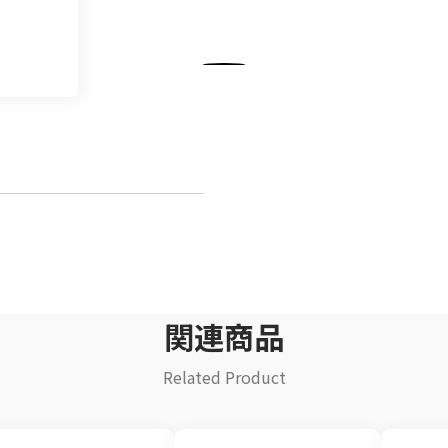
飲料
清涼飲料水
イ
豆乳
乾
酒類
関連商品
Related Product