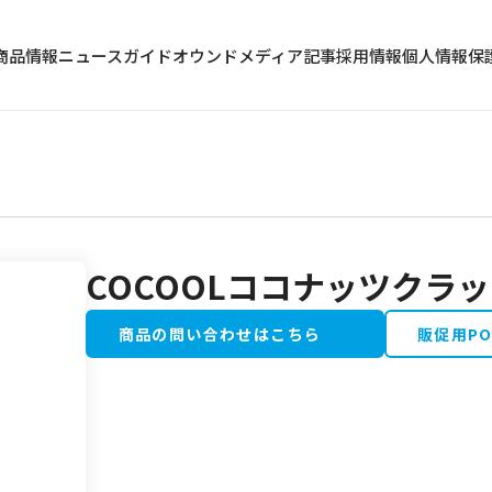
商品情報
ニュース
ガイド
オウンドメディア記事
採用情報
個人情報保
COCOOLココナッツクラ
冷蔵食品
水産加工品
商品の問い合わせはこちら
販促用P
野菜・果物類