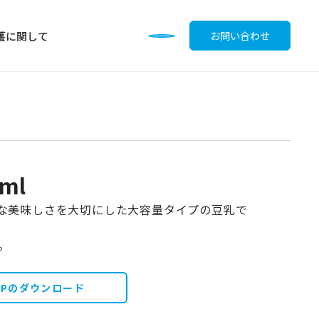
護に関して
お問い合わせ
ml
調味料
自然な美味しさを大切にした大容量タイプの豆乳で
。
OPのダウンロード