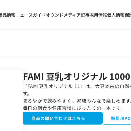
商品情報
ニュース
ガイド
オウンドメディア記事
採用情報
個人情報保
FAMI 豆乳オリジナル 1000
冷蔵食品
「FAMI豆乳オリジナル 1L」は、大豆本来の
水産加工品
す。
野菜・果物類
まろやかで飲みやすく、家族みんなで楽しめます
毎日の朝食や健康習慣にぴったりの一本です。
商品の問い合わせはこちら
販促用P