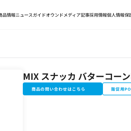
商品情報
ニュース
ガイド
オウンドメディア記事
採用情報
個人情報保
MIX スナッカ バターコー
冷蔵食品
水産加工品
商品の問い合わせはこちら
販促用P
野菜・果物類