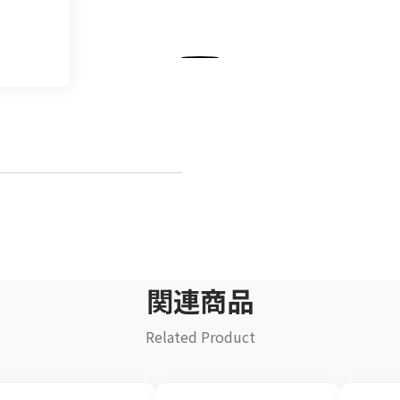
飲料
清涼飲料水
イ
豆乳
乾
酒類
関連商品
Related Product