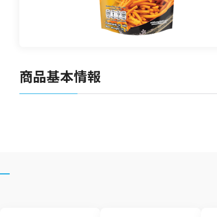
食材
漬物
竹の子
菓子類
商品基本情報