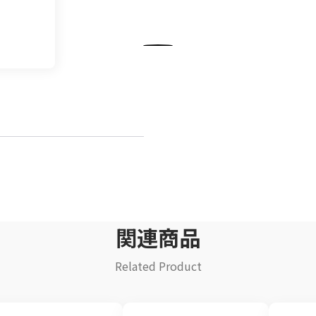
飲料
清涼飲料水
イ
豆乳
乾
酒類
関連商品
Related Product