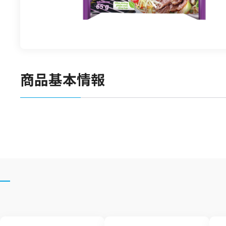
食材
漬物
竹の子
菓子類
商品基本情報