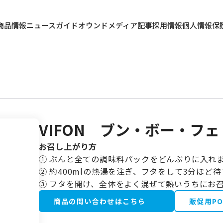
商品情報
ニュース
ガイド
オウンドメディア記事
採用情報
個人情報保
VIFON ブン・ボー・フェ
冷蔵食品
お召し上がり方
水産加工品
① ぶんと全ての調味料パックをどんぶりに入れ
野菜・果物類
② 約400mlの熱湯を注ぎ、フタをして3分ほど
③ フタを開け、全体をよく混ぜて熱いうちにお
商品の問い合わせはこちら
販促用P