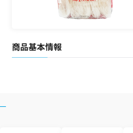
食材
漬物
竹の子
菓子類
商品基本情報