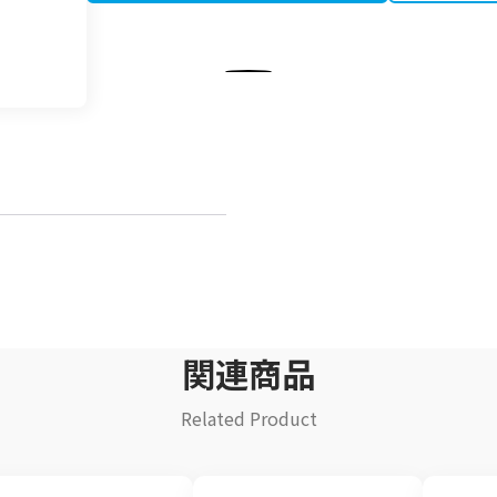
飲料
清涼飲料水
イ
豆乳
乾
酒類
関連商品
Related Product