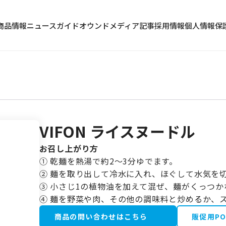
商品情報
ニュース
ガイド
オウンドメディア記事
採用情報
個人情報保
VIFON ライスヌードル
冷蔵食品
お召し上がり方
水産加工品
① 乾麺を熱湯で約2～3分ゆでます。
野菜・果物類
② 麺を取り出して冷水に入れ、ほぐして水気を
③ 小さじ1の植物油を加えて混ぜ、麺がくっつ
④ 麺を野菜や肉、その他の調味料と炒めるか、
商品の問い合わせはこちら
販促用P