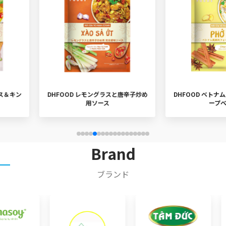
ラスと唐辛子炒め
DHFOOD ベトナム風鶏肉フォー用ス
DHFOOD 
ープベース
Brand
ブランド