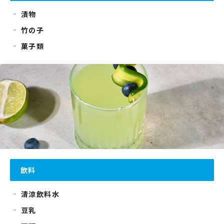
漬物
竹の子
菓子類
飲料
清涼飲料水
豆乳