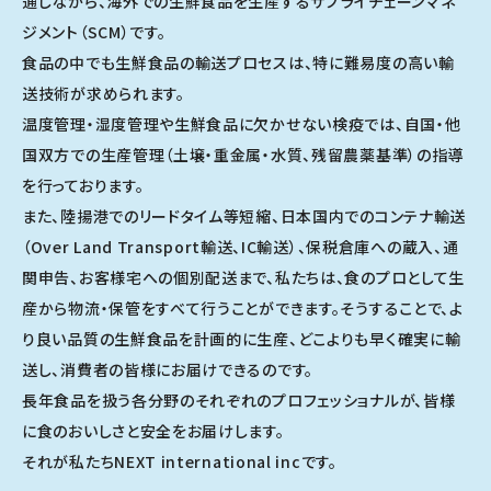
通じながら、海外での生鮮食品を生産するサプライチェーンマネ
ジメント（SCM）です。
食品の中でも生鮮食品の輸送プロセスは、特に難易度の高い輸
送技術が求められます。
温度管理・湿度管理や生鮮食品に欠かせない検疫では、自国・他
国双方での生産管理（土壌・重金属・水質、残留農薬基準）の指導
を行っております。
また、陸揚港でのリードタイム等短縮、日本国内でのコンテナ輸送
（Over Land Transport輸送、IC輸送）、保税倉庫への蔵入、通
関申告、お客様宅への個別配送まで、私たちは、食のプロとして生
産から物流・保管をすべて行うことができます。そうすることで、よ
り良い品質の生鮮食品を計画的に生産、どこよりも早く確実に輸
送し、消費者の皆様にお届けできるのです。
長年食品を扱う各分野のそれぞれのプロフェッショナルが、皆様
に食のおいしさと安全をお届けします。
それが私たちNEXT international incです。