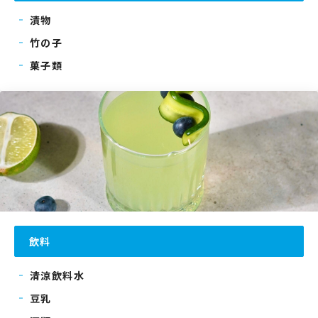
漬物
竹の子
菓子類
飲料
清涼飲料水
豆乳