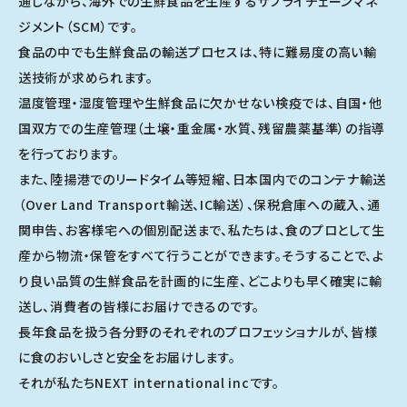
通じながら、海外での生鮮食品を生産するサプライチェーンマネ
ジメント（SCM）です。
食品の中でも生鮮食品の輸送プロセスは、特に難易度の高い輸
送技術が求められます。
温度管理・湿度管理や生鮮食品に欠かせない検疫では、自国・他
国双方での生産管理（土壌・重金属・水質、残留農薬基準）の指導
を行っております。
また、陸揚港でのリードタイム等短縮、日本国内でのコンテナ輸送
（Over Land Transport輸送、IC輸送）、保税倉庫への蔵入、通
関申告、お客様宅への個別配送まで、私たちは、食のプロとして生
産から物流・保管をすべて行うことができます。そうすることで、よ
り良い品質の生鮮食品を計画的に生産、どこよりも早く確実に輸
送し、消費者の皆様にお届けできるのです。
長年食品を扱う各分野のそれぞれのプロフェッショナルが、皆様
に食のおいしさと安全をお届けします。
それが私たちNEXT international incです。