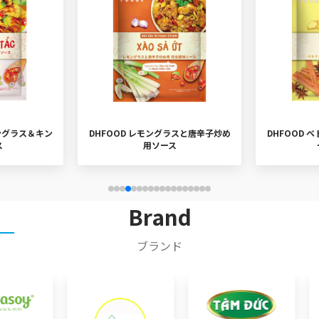
ラスと唐辛子炒め
DHFOOD ベトナム風鶏肉フォー用ス
DHFOOD 
ープベース
Brand
ブランド